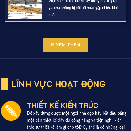
Việc nắm rõ các bước xây dựng nhà ở giúp
gia chủ không bị bối rối hoặc gặp nhiều khó
khăn
XEM THÊM
LĨNH VỰC HOẠT ĐỘNG
THIẾT KẾ KIẾN TRÚC
Để xây dựng được một ngôi nhà đẹp hãy bắt đầu bằng
một bản thiết kế đầy đủ công năng và tiện nghi, kiến
trúc sư thiết kế làm gì cho tôi? Cụ thể là có những loại