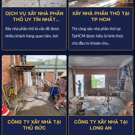
DỊCH VỤ XÂY NHÀ PHẦN
XÂY NHÀ PHẦN THÔ TẠI
THÔ UY TÍN NHẤT
TP HCM
TP.HCM
Xây nhà phần thô là vấn đề được
Thi công xây nhà phần thô tại
nhiều khách hàng quan tâm, bởi
TpHCM được hiểu là hình thức
chủ đầu tư khoán cho...
CÔNG TY XÂY NHÀ TẠI
CÔNG TY XÂY NHÀ TẠI
THỦ ĐỨC
LONG AN