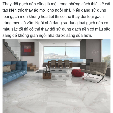
Thay đổi gạch nền cũng là một trong những cách thiết kế cải
tạo kiến trúc thay áo mới cho ngôi nhà. Nếu đang sử dụng
loại gạch men không họa tiết thì có thể thay đổi loại gạch
tráng men có vân. Ngôi nhà đang sử dụng loại gạch nền có
màu sắc tối thì có thể thay đổi sử dụng gạch nền có màu sắc
sáng để không gian ngôi nhà được sáng sủa hơn.