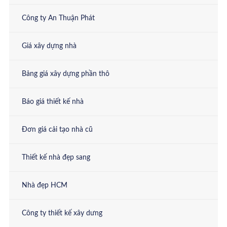
Công ty An Thuận Phát
Giá xây dựng nhà
Bảng giá xây dựng phần thô
Báo giá thiết kế nhà
Đơn giá cải tạo nhà cũ
Thiết kế nhà đẹp sang
Nhà đẹp HCM
Công ty thiết kế xây dưng