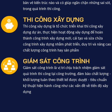
bản vẽ kiến trúc nào và có giúp ngăn chặn những sai sót,
trong quá trình thi công.
THI CÔNG XÂY DỰNG
Thi công xây dựng là tổ chức triển khai thi công xây
dựng dự án, thực hiện hoạt động xây dựng để hoàn
thành công trình xây dựng mới, cải tạo và sửa chữa
công trình xây dựng nhằm phát triển, duy trì và nâng cao
chất lượng công trình hay sản phẩm
GIÁM SÁT CÔNG TRÌNH
Giám sát công trình là vị trí chịu trách nhiệm giám sát
quá trình thi công tại công trường, đảm bảo chất lượng -
khối lượng tuân theo thiết kế được duyệt - tiêu chuẩn
kỹ thuật hiện hành cũng như các vấn đề về tiến độ xây
dựng