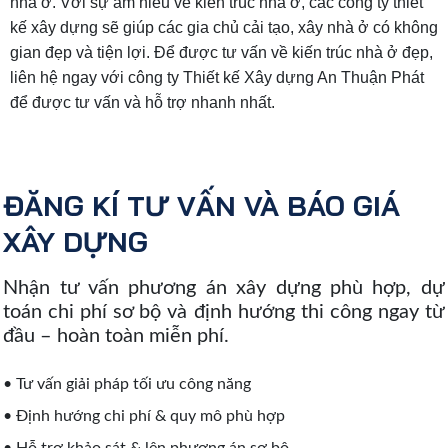
nhà ở. Với sự am hiểu về kiến trúc nhà ở, các công ty thiết
kế xây dựng sẽ giúp các gia chủ cải tạo, xây nhà ở có không
gian đẹp và tiện lợi. Để được tư vấn về kiến trúc nhà ở đẹp,
liên hệ ngay với công ty Thiết kế Xây dựng An Thuận Phát
để được tư vấn và hỗ trợ nhanh nhất.
ĐĂNG KÍ TƯ VẤN VÀ BÁO GIÁ
XÂY DỰNG
Nhận tư vấn phương án xây dựng phù hợp, dự
toán chi phí sơ bộ và định hướng thi công ngay từ
đầu – hoàn toàn miễn phí.
• Tư vấn giải pháp tối ưu công năng
• Định hướng chi phí & quy mô phù hợp