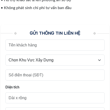
• Hỗ trợ khảo sát & lên phương án sơ bộ
• Không phát sinh chi phí tư vấn ban đầu
GỬI THÔNG TIN LIÊN HỆ
Diện tích