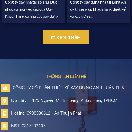
Công ty xây nhà tại Tp Thử Đức
Công ty xây dựng nhà tại Long An
phục vụ mọi yêu cầu của Quý
uy tín sẽ giúp khách hàng thiết kế
Khách hàng có nhu cầu xây dựng
và xây dựng...
XEM THÊM
THÔNG TIN LIÊN HỆ
CÔNG TY CỔ PHẦN THIẾT KẾ XÂY DỰNG AN THUẬN PHÁT
Địa chỉ :
125 Nguyễn Minh Hoàng, P. Bảy Hiền, TPHCM
Hotline: 0908380612 - An Thuận Phát
MST: 0317202407