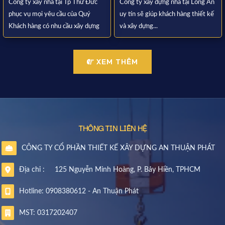
Công ty xây nhà tại Tp Thử Đức
Công ty xây dựng nhà tại Long An
phục vụ mọi yêu cầu của Quý
uy tín sẽ giúp khách hàng thiết kế
Khách hàng có nhu cầu xây dựng
và xây dựng...
XEM THÊM
THÔNG TIN LIÊN HỆ
CÔNG TY CỔ PHẦN THIẾT KẾ XÂY DỰNG AN THUẬN PHÁT
Địa chỉ :
125 Nguyễn Minh Hoàng, P. Bảy Hiền, TPHCM
Hotline: 0908380612 - An Thuận Phát
MST: 0317202407