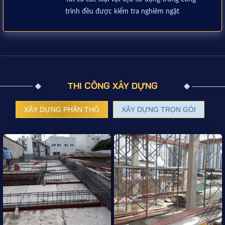
trình đều được kiểm tra nghiêm ngặt
THI CÔNG XÂY DỰNG
XÂY DỰNG PHẦN THÔ
XÂY DỰNG TRỌN GÓI