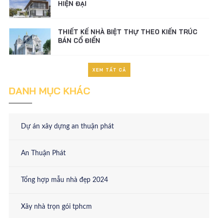
BÁN CỔ ĐIỂN
ĐƠN GIÁ THIẾT KẾ BIỆT THỰ
LƯU Ý KHI THIẾT KẾ BIỆT THỰ THEO PHONG
CÁCH HIỆN ĐẠI
XEM TẤT CẢ
DANH MỤC KHÁC
CHIÊM NGƯỠNG NHỮNG MẪU BIỆT THỰ PHỐ
HIỆN ĐẠI
Dự án xây dựng an thuận phát
THIẾT KẾ NHÀ BIỆT THỰ THEO KIẾN TRÚC
BÁN CỔ ĐIỂN
An Thuận Phát
ĐƠN GIÁ THIẾT KẾ BIỆT THỰ
Tổng hợp mẫu nhà đẹp 2024
Xây nhà trọn gói tphcm