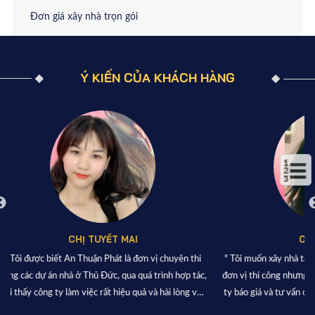
Đơn giá xây nhà trọn gói
Ý KIẾN CỦA KHÁCH HÀNG
CHỊ NGỌC Ý
 chuyên thi
" Tôi muốn xây nhà tại quận 8 Tp HCM, có quá nhiều
" An T
ình hợp tác,
đơn vị thi công nhưng tôi thấy An Thuận Phát là công
thiết 
hài lòng với
ty báo giá và tư vấn cho tôi nhiệt tình nhất nên tôi đã
phố Tân
chọn "