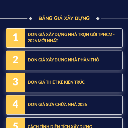
BẢNG GIÁ XÂY DỰNG
1
ĐƠN GIÁ XÂY DỰNG NHÀ TRỌN GÓI TPHCM -
2026 MỚI NHẤT
2
ĐƠN GIÁ XÂY DỰNG NHÀ PHẦN THÔ
3
ĐƠN GIÁ THIẾT KẾ KIẾN TRÚC
4
ĐƠN GIÁ SỬA CHỮA NHÀ 2026
5
CÁCH TÍNH DIỆN TÍCH XÂY DỰNG