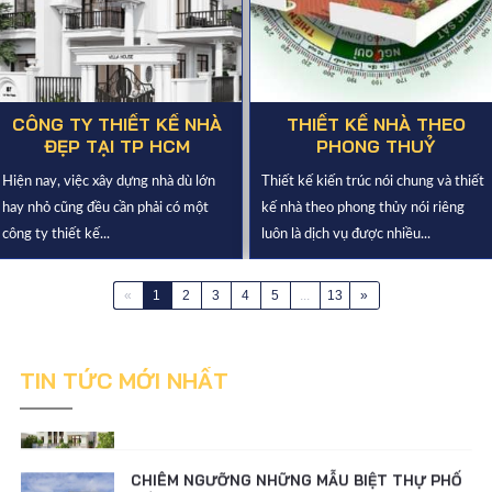
CÔNG TY THIẾT KẾ NHÀ
THIẾT KẾ NHÀ THEO
ĐẸP TẠI TP HCM
PHONG THUỶ
THIẾT KẾ NHÀ BIỆT THỰ THEO KIẾN TRÚC
Hiện nay, việc xây dựng nhà dù lớn
Thiết kế kiến trúc nói chung và thiết
BÁN CỔ ĐIỂN
hay nhỏ cũng đều cần phải có một
kế nhà theo phong thủy nói riêng
công ty thiết kế...
luôn là dịch vụ được nhiều...
ĐƠN GIÁ THIẾT KẾ BIỆT THỰ
«
1
2
3
4
5
...
13
»
LƯU Ý KHI THIẾT KẾ BIỆT THỰ THEO PHONG
CÁCH HIỆN ĐẠI
TIN TỨC MỚI NHẤT
CHIÊM NGƯỠNG NHỮNG MẪU BIỆT THỰ PHỐ
HIỆN ĐẠI
THIẾT KẾ NHÀ BIỆT THỰ THEO KIẾN TRÚC