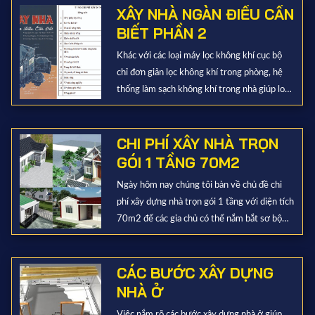
XÂY NHÀ NGÀN ĐIỀU CẦN
BIẾT PHẦN 2
Khác với các loại máy lọc không khí cục bộ
chỉ đơn giản lọc không khí trong phòng, hệ
thống làm sạch không khí trong nhà giúp loại
bỏ bụi
CHI PHÍ XÂY NHÀ TRỌN
GÓI 1 TẦNG 70M2
Ngày hôm nay chúng tôi bàn về chủ đề chi
phí xây dựng nhà trọn gói 1 tầng với diện tích
70m2 để các gia chủ có thể nắm bắt sơ bộ
được chi phí xây dựng
CÁC BƯỚC XÂY DỰNG
NHÀ Ở
Việc nắm rõ các bước xây dựng nhà ở giúp