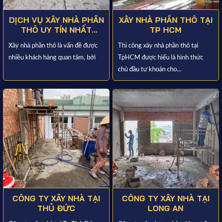
DỊCH VỤ XÂY NHÀ PHẦN
XÂY NHÀ PHẦN THÔ TẠI
THÔ UY TÍN NHẤT
TP HCM
TP.HCM
Xây nhà phần thô là vấn đề được
Thi công xây nhà phần thô tại
nhiều khách hàng quan tâm, bởi
TpHCM được hiểu là hình thức
chủ đầu tư khoán cho...
CÔNG TY XÂY NHÀ TẠI
CÔNG TY XÂY NHÀ TẠI
THỦ ĐỨC
LONG AN