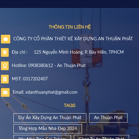
THÔNG TIN LIÊN HỆ
CÔNG TY CỔ PHẦN THIẾT KẾ XÂY DỰNG AN THUẬN PHÁT
Địa chỉ :
125 Nguyễn Minh Hoàng, P. Bảy Hiền, TPHCM
Hotline: 0908380612 - An Thuận Phát
MST: 0317202407
Email: xdanthuanphat@gmail.com
TAGS
Dự Án Xây Dựng An Thuận Phát
An Thuận Phát
Tổng Hợp Mẫu Nhà Đẹp 2024