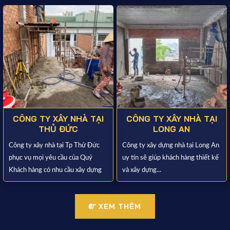
CÔNG TY XÂY NHÀ TẠI
CÔNG TY XÂY NHÀ TẠI
THỦ ĐỨC
LONG AN
Công ty xây nhà tại Tp Thử Đức
Công ty xây dựng nhà tại Long An
phục vụ mọi yêu cầu của Quý
uy tín sẽ giúp khách hàng thiết kế
Khách hàng có nhu cầu xây dựng
và xây dựng...
XEM THÊM