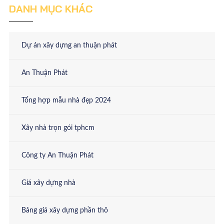
DANH MỤC KHÁC
CHIÊM NGƯỠNG NHỮNG MẪU BIỆT THỰ PHỐ
HIỆN ĐẠI
Dự án xây dựng an thuận phát
THIẾT KẾ NHÀ BIỆT THỰ THEO KIẾN TRÚC
BÁN CỔ ĐIỂN
An Thuận Phát
ĐƠN GIÁ THIẾT KẾ BIỆT THỰ
Tổng hợp mẫu nhà đẹp 2024
Xây nhà trọn gói tphcm
Công ty An Thuận Phát
Giá xây dựng nhà
Bảng giá xây dựng phần thô