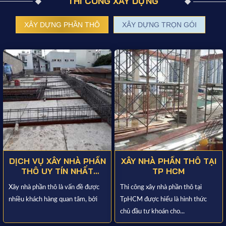
THI CÔNG XÂY DỰNG
XÂY DỰNG PHẦN THÔ
XÂY DỰNG TRỌN GÓI
DỊCH VỤ XÂY NHÀ PHẦN
XÂY NHÀ PHẦN THÔ TẠI
THÔ UY TÍN NHẤT
TP HCM
TP.HCM
Xây nhà phần thô là vấn đề được
Thi công xây nhà phần thô tại
nhiều khách hàng quan tâm, bởi
TpHCM được hiểu là hình thức
chủ đầu tư khoán cho...