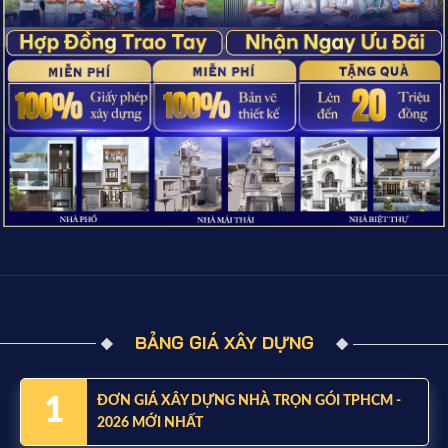
BẢNG GIÁ XÂY DỰNG
1
ĐƠN GIÁ XÂY DỰNG NHÀ TRỌN GÓI TPHCM -
2026 MỚI NHẤT