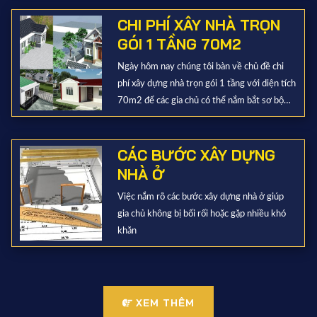
CHI PHÍ XÂY NHÀ TRỌN
GÓI 1 TẦNG 70M2
Ngày hôm nay chúng tôi bàn về chủ đề chi
phí xây dựng nhà trọn gói 1 tầng với diện tích
70m2 để các gia chủ có thể nắm bắt sơ bộ
được chi phí xây dựng
CÁC BƯỚC XÂY DỰNG
NHÀ Ở
Việc nắm rõ các bước xây dựng nhà ở giúp
gia chủ không bị bối rối hoặc gặp nhiều khó
khăn
XEM THÊM