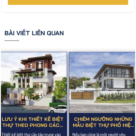
BÀI VIẾT LIÊN QUAN
LƯU Ý KHI THIẾT KẾ BIỆT
CHIÊM NGƯỠNG NHỮNG
THỰ THEO PHONG CÁCH
MẪU BIỆT THỰ PHỐ HIỆN
HIỆN ĐẠI
ĐẠI
THIẾT KẾ NHÀ BIỆT THỰ THEO KIẾN TRÚC
Thiết kế biệt thự cần tập trung vào
Nếu bạn cũng là một người yêu