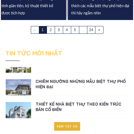
BÁN CỔ ĐIỂN
tính giản tiện, kỹ thuật thiết kế
thích các mẫu biệt thự phố hiện đại
được tích hợp
thì hãy ngắm nhìn
ĐƠN GIÁ THIẾT KẾ BIỆT THỰ
«
1
2
3
4
5
...
24
»
LƯU Ý KHI THIẾT KẾ BIỆT THỰ THEO PHONG
CÁCH HIỆN ĐẠI
TIN TỨC MỚI NHẤT
CHIÊM NGƯỠNG NHỮNG MẪU BIỆT THỰ PHỐ
HIỆN ĐẠI
THIẾT KẾ NHÀ BIỆT THỰ THEO KIẾN TRÚC
BÁN CỔ ĐIỂN
ĐƠN GIÁ THIẾT KẾ BIỆT THỰ
LƯU Ý KHI THIẾT KẾ BIỆT THỰ THEO PHONG
XEM TẤT CẢ
CÁCH HIỆN ĐẠI