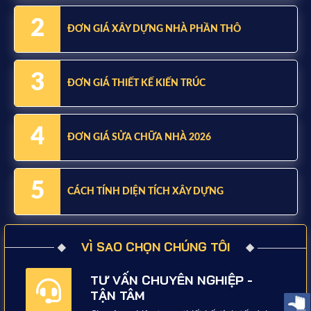
2
ĐƠN GIÁ XÂY DỰNG NHÀ PHẦN THÔ
3
ĐƠN GIÁ THIẾT KẾ KIẾN TRÚC
4
ĐƠN GIÁ SỬA CHỮA NHÀ 2026
5
CÁCH TÍNH DIỆN TÍCH XÂY DỰNG
VÌ SAO CHỌN CHÚNG TÔI
TƯ VẤN CHUYÊN NGHIỆP -
TẬN TÂM